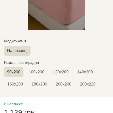
Модифікація
На резинці
Розмір простирадла
90х200
100х200
120х200
140х200
160х200
180х200
200х200
200х220
В наявності
1 139 грн