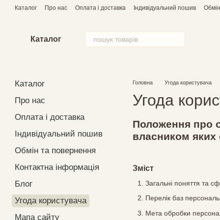
Перейти до основного контенту
Каталог
Про нас
Оплата і доставка
Індивідуальний пошив
Обмін
Каталог
Каталог
Головна
Угода користувача
Угода корис
Про нас
Оплата і доставка
Положення про о
Індивідуальний пошив
власником яких
Обмін та повернення
Контактна інформація
Зміст
Блог
Загальні поняття та с
Перелік баз персональ
Угода користувача
Мета обробки персона
Мапа сайту