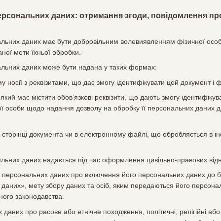
ерсональних даних: отримання згоди, повідомлення про
нальних даних має бути добровільним волевиявленням фізичної осо
ної мети їхньої обробки.
нальних даних може бути надана у таких формах:
 носії з реквізитами, що дає змогу ідентифікувати цей документ і ф
який має містити обов’язкові реквізити, що дають змогу ідентифіку
ї особи щодо надання дозволу на обробку її персональних даних до
й сторінці документа чи в електронному файлі, що обробляється в 
нальних даних надається під час оформлення цивільно-правових відн
а персональних даних про включення його персональних даних до б
даних», мету збору даних та осіб, яким передаються його персона
ного законодавства.
даних про расове або етнічне походження, політичні, релігійні або