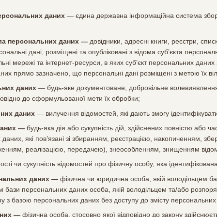
ерсональних даних
— єдина державна інформаційна система збору
ла персональних даних —
довідники, адресні книги, реєстри, списк
ерсональні дані, розміщені та опубліковані з відома суб’єкта перс
ні мережі та інтернет-ресурси, в яких суб’єкт персональних даних 
них прямо зазначено, що персональні дані розміщені з метою їх ві
ьних даних
— будь-яке документоване, добровільне волевиявлення
повідно до сформульованої мети їх обробки;
них даних
— вилучення відомостей, які дають змогу ідентифікуват
даних —
будь-яка дія або сукупність дій, здійснених повністю або ча
 даних, які пов’язані зі збиранням, реєстрацією, накопиченням, з
енням, реалізацією, передачею), знеособленням, знищенням відом
ості чи сукупність відомостей про фізичну особу, яка ідентифікован
нальних даних —
фізична чи юридична особа, якій володільцем б
ом бази персональних даних особа, якій володільцем та/або розпо
ру з базою персональних даних без доступу до змісту персональних
аних —
фізична особа, стосовно якої відповідно до закону здійснюєт