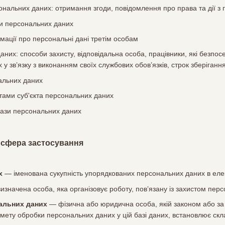
нальних даних: отримання згоди, повідомлення про права та дії з
и персональних даних
мації про персональні дані третім особам
аних: способи захисту, відповідальна особа, працівники, які безпо
у зв’язку з виконанням своїх службових обов’язків, строк зберіган
альних даних
тами суб'єкта персональних даних
бази персональних даних
а сфера застосування
х
— іменована сукупність упорядкованих персональних даних в елек
значена особа, яка організовує роботу, пов’язану із захистом перс
альних даних
— фізична або юридична особа, якій законом або за
 мету обробки персональних даних у цій базі даних, встановлює скл