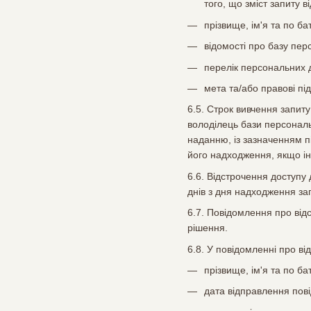
того, що зміст запиту
прізвище, ім'я та по ба
відомості про базу пер
перелік персональних 
мета та/або правові пі
6.5. Строк вивчення запит
володілець бази персональ
наданню, із зазначенням п
його надходження, якщо і
6.6. Відстрочення доступу
днів з дня надходження за
6.7. Повідомлення про від
рішення.
6.8. У повідомленні про в
прізвище, ім'я та по ба
дата відправлення пов