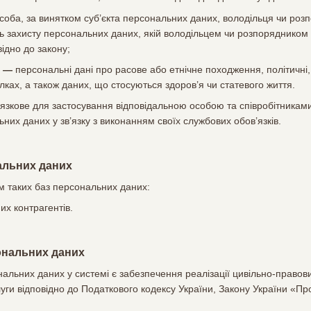
соба, за винятком суб’єкта персональних даних, володільця чи ро
ь захисту персональних даних, якій володільцем чи розпорядником
ідно до закону;
х —
персональні дані про расове або етнічне походження, політичні, 
лках, а також даних, що стосуються здоров’я чи статевого життя.
язкове для застосування відповідальною особою та співробітникам
них даних у зв’язку з виконанням своїх службових обов’язків.
нальних даних
м таких баз персональних даних:
х контрагентів.
ональних даних
альних даних у системі є забезпечення реалізації цивільно-правови
уги відповідно до Податкового кодексу України, Закону України «Про 