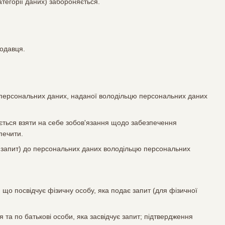
атегорії даних) забороняється.
родавця.
а персональних даних, наданої володільцю персональних даних
яється взяти на себе зобов'язання щодо забезпечення
печити.
— запит) до персональних даних володільцю персональних
, що посвідчує фізичну особу, яка подає запит (для фізичної
 та по батькові особи, яка засвідчує запит; підтвердження