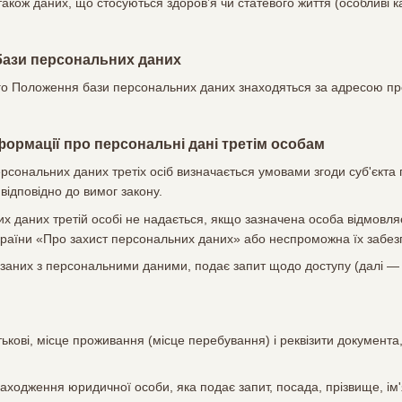
також даних, що стосуються здоров’я чи статевого життя (особливі к
бази персональних даних
цього Положення бази персональних даних знаходяться за адресою п
формації про персональні дані третім особам
ерсональних даних третіх осіб визначається умовами згоди суб'єкт
відповідно до вимог закону.
их даних третій особі не надається, якщо зазначена особа відмовл
країни «Про захист персональних даних» або неспроможна їх забез
в'язаних з персональними даними, подає запит щодо доступу (далі 
атькові, місце проживання (місце перебування) і реквізити документа
ходження юридичної особи, яка подає запит, посада, прізвище, ім'я