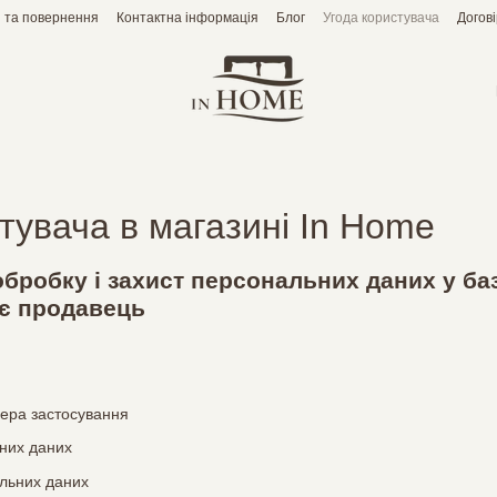
 та повернення
Контактна інформація
Блог
Угода користувача
Догов
тувача в магазині In Home
бробку і захист персональних даних у ба
 є продавець
фера застосування
них даних
льних даних