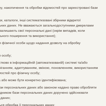
, накопичення та обробки відомостей про зареєстровані бази
и, каталоги, інші систематизовані збірники відкритої
ональних даних. Не вважаються загальнодоступними джерелами
залишають свої персональні дані (окрім випадків, коли
льного поширення та використання);
 фізичної особи щодо надання дозволу на обробку
и особу;
стково в інформаційній (автоматизованій) системі та/або
беріганням, адаптуванням, зміною, поновленням, використанням
остей про фізичну особу;
а або може бути конкретно ідентифікована;
ази персональних даних або законом надано право обробляти
рядником бази персональних даних доручено здійснювати
 даних;
ься обробка її персональних даних;