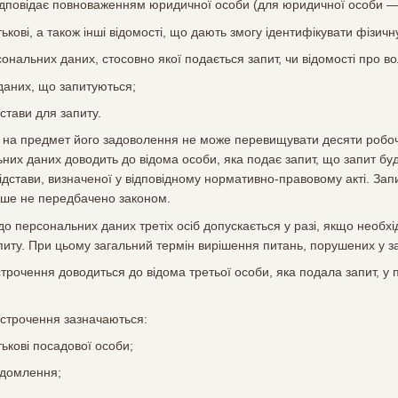
 відповідає повноваженням юридичної особи (для юридичної особи —
тькові, а також інші відомості, що дають змогу ідентифікувати фізичн
сональних даних, стосовно якої подається запит, чи відомості про в
даних, що запитуються;
дстави для запиту.
у на предмет його задоволення не може перевищувати десяти робоч
них даних доводить до відома особи, яка подає запит, що запит буд
ідстави, визначеної у відповідному нормативно-правовому акті. За
нше не передбачено законом.
 до персональних даних третіх осіб допускається у разі, якщо необх
питу. При цьому загальний термін вирішення питань, порушених у з
строчення доводиться до відома третьої особи, яка подала запит, у
ідстрочення зазначаються:
тькові посадової особи;
ідомлення;