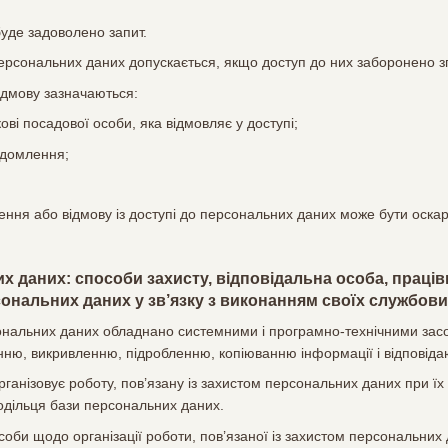
буде задоволено запит.
персональних даних допускається, якщо доступ до них заборонено зг
відмову зазначаються:
кові посадової особи, яка відмовляє у доступі;
ідомлення;
чення або відмову із доступі до персональних даних може бути оска
их даних: способи захисту, відповідальна особа, праці
ональних даних у зв’язку з виконанням своїх службових
ональних даних обладнано системними і програмно-технічними засоба
ню, викривленню, підробленню, копіюванню інформації і відповіда
рганізовує роботу, пов’язану із захистом персональних даних при їх
одільця бази персональних даних.
соби щодо організації роботи, пов’язаної із захистом персональних 