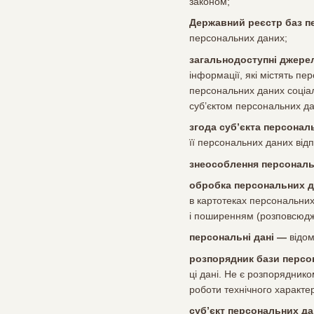
законом;
Державний реєстр баз п
персональних даних;
загальнодоступні джере
інформації, які містять п
персональних даних соціаль
суб’єктом персональних да
згода суб’єкта персонал
її персональних даних від
знеособлення персональ
обробка персональних 
в картотеках персональних
і поширенням (розповсюдж
персональні дані —
відом
розпорядник бази персо
ці дані. Не є розпорядник
роботи технічного характе
суб’єкт персональних д