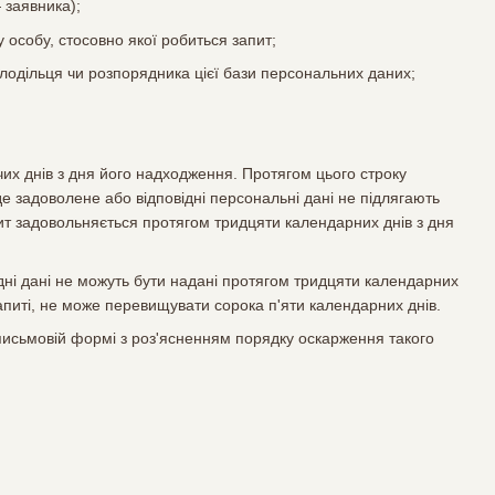
 заявника);
у особу, стосовно якої робиться запит;
олодільця чи розпорядника цієї бази персональних даних;
их днів з дня його надходження. Протягом цього строку
е задоволене або відповідні персональні дані не підлягають
пит задовольняється протягом тридцяти календарних днів з дня
ідні дані не можуть бути надані протягом тридцяти календарних
апиті, не може перевищувати сорока п'яти календарних днів.
 письмовій формі з роз'ясненням порядку оскарження такого