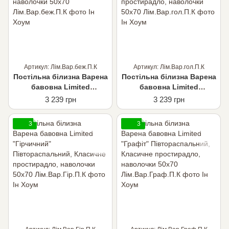
Артикул: Лім.Вар.беж.П.К
Артикул: Лім.Вар.гол.П.К
Постільна білизна Варена
Постільна білизна Варена
бавовна Limited
бавовна Limited
"бежевий"
"Блакитний"
3 239 грн
3 239 грн
Півтораспальний,
Півтораспальний,
Класичне простирадло,
Класичне простирадло,
3
3
наволочки 50х70
наволочки 50х70