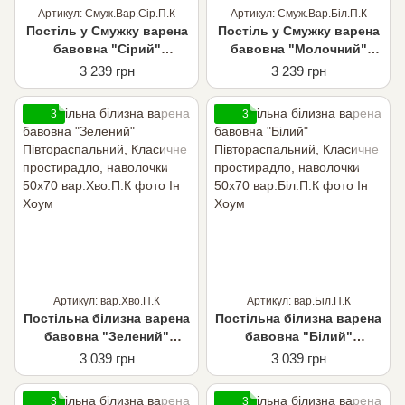
Артикул: Смуж.Вар.Сір.П.К
Артикул: Смуж.Вар.Біл.П.К
Постіль у Смужку варена
Постіль у Смужку варена
бавовна "Сірий"
бавовна "Молочний"
Півтораспальний,
Півтораспальний,
3 239 грн
3 239 грн
Класичне простирадло,
Класичне простирадло,
наволочки 50х70
наволочки 50х70
3
3
Артикул: вар.Хво.П.К
Артикул: вар.Біл.П.К
Постільна білизна варена
Постільна білизна варена
бавовна "Зелений"
бавовна "Білий"
Півтораспальний,
Півтораспальний,
3 039 грн
3 039 грн
Класичне простирадло,
Класичне простирадло,
наволочки 50х70
наволочки 50х70
3
3