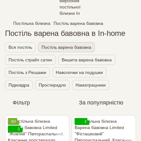
Постільна білизна
Постіль варена бавовна
Постіль варена бавовна в In-home
Вся постіль
Постіль варена бавовна
Постіль страйп сатин
Вишита варена бавовна
Постіль з Рюшами
Наволочки на подушки
Підковдра
Простирадло
Наматрацники
Фільтр
За популярністю
Хіт
3
3