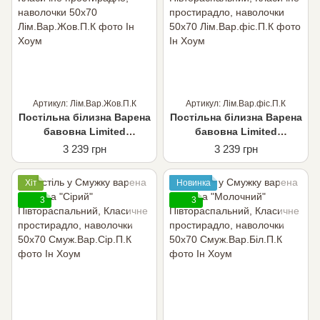
Артикул: Лім.Вар.Жов.П.К
Артикул: Лім.Вар.фіс.П.К
Постільна білизна Варена
Постільна білизна Варена
бавовна Limited
бавовна Limited
"Жовтий"
"Фісташковий"
3 239 грн
3 239 грн
Півтораспальний,
Півтораспальний,
Класичне простирадло,
Класичне простирадло,
Хіт
Новинка
наволочки 50х70
наволочки 50х70
3
3