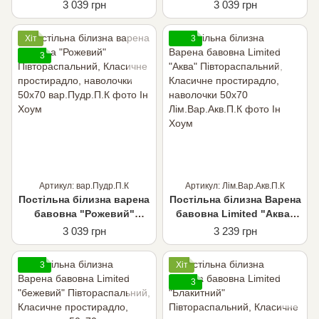
Півтораспальний,
Півтораспальний,
3 039 грн
3 039 грн
Класичне простирадло,
Класичне простирадло,
наволочки 50х70
наволочки 50х70
Хіт
3
3
Артикул: вар.Пудр.П.К
Артикул: Лім.Вар.Акв.П.К
Постільна білизна варена
Постільна білизна Варена
бавовна "Рожевий"
бавовна Limited "Аква"
Півтораспальний,
Півтораспальний,
3 039 грн
3 239 грн
Класичне простирадло,
Класичне простирадло,
наволочки 50х70
наволочки 50х70
3
Хіт
3