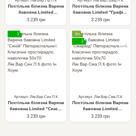
Артикул: Лім.Вар.Гір.П.К
Артикул: Лім.Вар.Граф.П.К
Постільна білизна Варена
Постільна білизна Варена
бавовна Limited
бавовна Limited "Графіт"
"Гірчичний"
Півтораспальний,
3 239 грн
3 239 грн
Півтораспальний,
Класичне простирадло,
Класичне простирадло,
наволочки 50х70
3
Хіт
наволочки 50х70
3
Артикул: Лім.Вар.Син.П.К
Артикул: Лім.Вар.Сма.П.К
Постільна білизна Варена
Постільна білизна Варена
бавовна Limited "Синій"
бавовна Limited
Півтораспальний,
"Смарагд"
3 239 грн
3 239 грн
Класичне простирадло,
Півтораспальний,
наволочки 50х70
Класичне простирадло,
наволочки 50х70