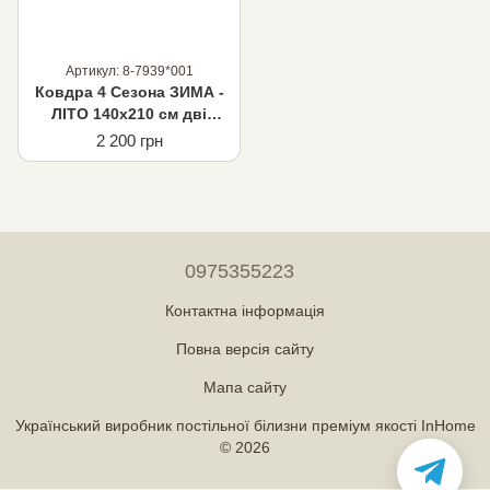
Артикул: 8-7939*001
Ковдра 4 Сезона ЗИМА -
ЛІТО 140х210 см дві
ковдри в наборі щіл.
2 200 грн
300+100
0975355223
Контактна інформація
Повна версія сайту
Мапа сайту
Український виробник постільної білизни преміум якості InHome
© 2026