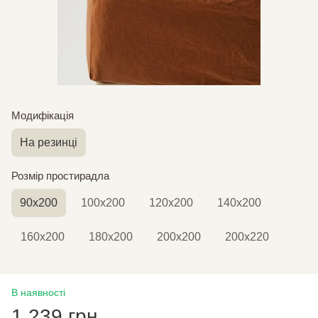
Модифікація
На резинці
Розмір простирадла
90х200
100х200
120х200
140х200
160х200
180х200
200х200
200х220
В наявності
1 239 грн