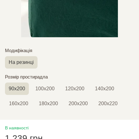
Модифікація
На резинці
Розмір простирадла
90х200
100х200
120х200
140х200
160х200
180х200
200х200
200х220
В наявності
1 239 грн