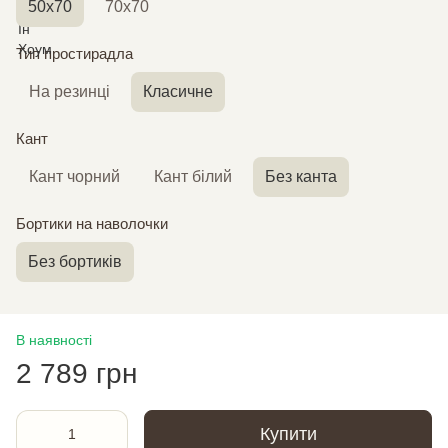
50х70
70х70
Тип простирадла
На резинці
Класичне
Кант
Кант чорний
Кант білий
Без канта
Бортики на наволочки
Без бортиків
В наявності
2 789 грн
Купити