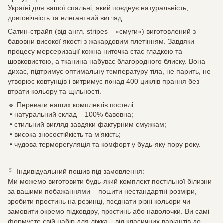
Україні для вашої спальні, який поєднує натуральність,
довговічність та елегантний вигляд.
Сатин-страйп (від англ. stripes – «смуги») виготовлений з
бавовни високої якості з жакардовим плетінням. Завдяки
процесу мерсеризації кожна ниточка стає гладкою та
шовковистою, а тканина набуває благородного блиску. Вона
дихає, підтримує оптимальну температуру тіла, не парить, не
утворює ковтунців і витримує понад 400 циклів прання без
втрати кольору та щільності.
🔹 Переваги наших комплектів постелі:
• натуральний склад – 100% бавовна;
• стильний вигляд завдяки фактурним смужкам;
• висока зносостійкість та м’якість;
• чудова терморегуляція та комфорт у будь-яку пору року.
🪡 Індивідуальний пошив під замовлення:
Ми можемо виготовити будь-який комплект постільної білизни
за вашими побажаннями – пошити нестандартні розміри,
зробити простинь на резинці, поєднати різні кольори чи
замовити окремо підковдру, простинь або наволочки. Ви самі
формуєте свій набір для ліжка – від класичних варіантів до