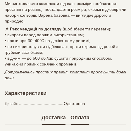
Ми виготовляємо комплекти під ваші розміри і побажання:
простині на резинці, нестандартні розміри, окремі підковдри чи
набори кольорів. Варена бавовна — виглядає дорого й
природно.
📌
Рекомендації по догляду
(щоб зберегти переваги):
• випрати перед першим використанням;
• прати при 30–40°C на делікатному режимі;
• не використовувати відбілювачі; прати окремо від речей з
грубими застібками;
• віджим — до 600 об./хв; сушити природним способом,
уникаючи прямих сонячних променів.
Дотримуючись простих правил, комплект прослужить довгі
роки.
Характеристики
Дизайн
Однотонна
Доставка
Оплата