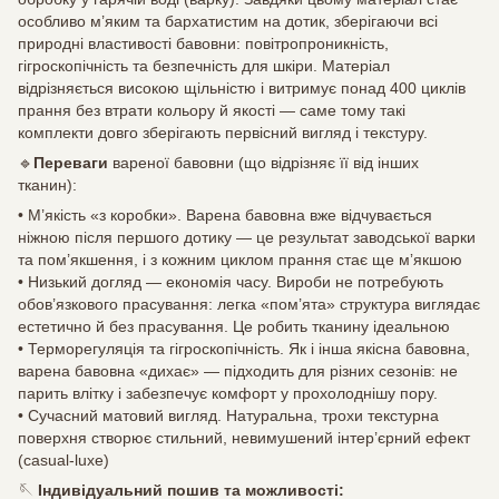
особливо м’яким та бархатистим на дотик, зберігаючи всі
природні властивості бавовни: повітропроникність,
гігроскопічність та безпечність для шкіри. Матеріал
відрізняється високою щільністю і витримує понад 400 циклів
прання без втрати кольору й якості — саме тому такі
комплекти довго зберігають первісний вигляд і текстуру.
🔹
Переваги
вареної бавовни (що відрізняє її від інших
тканин):
• М’якість «з коробки». Варена бавовна вже відчувається
ніжною після першого дотику — це результат заводської варки
та пом’якшення, і з кожним циклом прання стає ще мʼякшою
• Низький догляд — економія часу. Вироби не потребують
обов’язкового прасування: легка «пом’ята» структура виглядає
естетично й без прасування. Це робить тканину ідеальною
• Терморегуляція та гігроскопічність. Як і інша якісна бавовна,
варена бавовна «дихає» — підходить для різних сезонів: не
парить влітку і забезпечує комфорт у прохолоднішу пору.
• Сучасний матовий вигляд. Натуральна, трохи текстурна
поверхня створює стильний, невимушений інтер’єрний ефект
(casual-luxe)
🪡
Індивідуальний пошив та можливості: