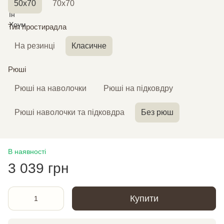
50х70
70х70
Тип простирадла
На резинці
Класичне
Рюші
Рюші на наволочки
Рюші на підковдру
Рюші наволочки та підковдра
Без рюш
В наявності
3 039 грн
Купити