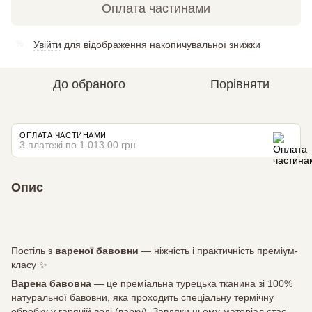
Оплата частинами
Увійти
для відображення накопичувальної знижки
%
До обраного
Порівняти
ОПЛАТА ЧАСТИНАМИ
3 платежі по 1 013.00 грн
Опис
Постіль з
вареної бавовни
— ніжність і практичність преміум-
класу ✨
Варена бавовна
— це преміальна турецька тканина зі 100%
натуральної бавовни, яка проходить спеціальну термічну
обробку у гарячій воді (варку). Завдяки цьому матеріал стає