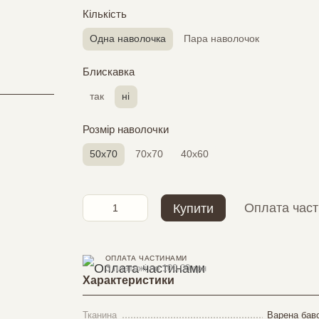
Кількість
Одна наволочка
Пара наволочок
Блискавка
так
ні
Розмір наволочки
50х70
70х70
40х60
Оплата час
Купити
ОПЛАТА ЧАСТИНАМИ
3 платежі по 100.00 грн
Характеристики
Тканина
Варена баво