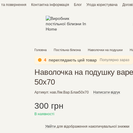
 та повернення
Контактна інформація
Блог
Угода користувача
Догов
Головна
Постільна білизна
Наволочки на подушки
На
4
переглядають цей товар
Популярно зараз
Наволочка на подушку варе
50х70
Артикул: нав.Лім.Вар.Блак50х70
Написати відгук
300 грн
В наявності
Увійти
для відображення накопичувальної знижки
%