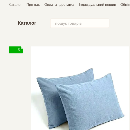
Перейти до основного контенту
Каталог
Про нас
Оплата і доставка
Індивідуальний пошив
Обмін
Каталог
3