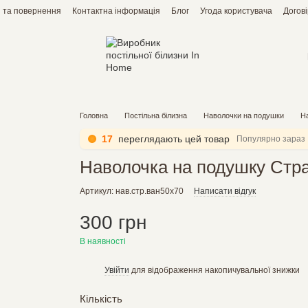
 та повернення
Контактна інформація
Блог
Угода користувача
Догов
Головна
Постільна білизна
Наволочки на подушки
На
17
переглядають цей товар
Популярно зараз
Наволочка на подушку Стра
Артикул: нав.стр.ван50х70
Написати відгук
300 грн
В наявності
Увійти
для відображення накопичувальної знижки
%
Кількість