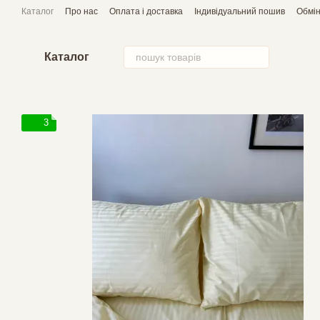
Перейти до основного контенту
Каталог
Про нас
Оплата і доставка
Індивідуальний пошив
Обмін
Каталог
3