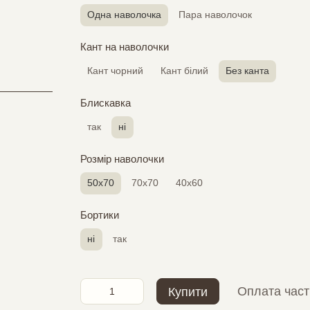
Одна наволочка
Пара наволочок
Кант на наволочки
Кант чорний
Кант білий
Без канта
Блискавка
так
ні
Розмір наволочки
50х70
70х70
40х60
Бортики
ні
так
Оплата час
Купити