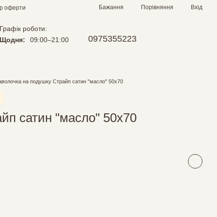
Порівняння
Бажання
Вхід
ір оферти
Графік роботи:
0975355223
Щодня:
09:00–21:00
волочка на подушку Страйп сатин "масло" 50х70
йп сатин "масло" 50х70