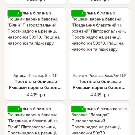
Простирадло на резинці,
Простирадло на резинці,
наволочки 50х70
наволочки 50х70
3
3
Артикул: Рюш.вар.Біл.П.Р
Артикул: Рюш.вар.БлакРож.П.Р
Постільна білизна з
Постільна білизна з
Рюшами варена бавовна
Рюшами варена бавовна
"Білий"
"Поєднання блакитний та
4 439 грн
4 439 грн
Півтораспальний,
рожевий"
Простирадло на резинці,
Півтораспальний,
3
3
наволочки 50х70, Рюші на
Простирадло на резинці,
наволочки та підковдру
наволочки 50х70, Рюші на
наволочки та підковдру