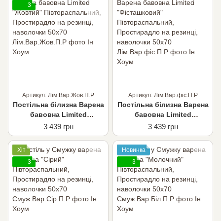
3
Артикул: Лім.Вар.Жов.П.Р
Артикул: Лім.Вар.фіс.П.Р
Постільна білизна Варена
Постільна білизна Варена
бавовна Limited
бавовна Limited
"Жовтий"
"Фісташковий"
3 439 грн
3 439 грн
Півтораспальний,
Півтораспальний,
Простирадло на резинці,
Простирадло на резинці,
Хіт
Новинка
наволочки 50х70
наволочки 50х70
3
3