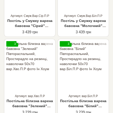
Артикул: Смуж.Вар.Сір.П.Р
Артикул: Смуж.Вар.Біл.П.Р
Постіль у Смужку варена
Постіль у Смужку варена
бавовна "Сірий"
бавовна "Молочний"
Півтораспальний,
Півтораспальний,
3 439 грн
3 439 грн
Простирадло на резинці,
Простирадло на резинці,
наволочки 50х70
наволочки 50х70
3
3
Артикул: вар.Хво.П.Р
Артикул: вар.Біл.П.Р
Постільна білизна варена
Постільна білизна варена
бавовна "Зелений"
бавовна "Білий"
Півтораспальний,
Півтораспальний,
3 239 грн
3 239 грн