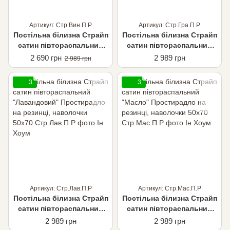
Артикул: Стр.Вин.П.Р
Артикул: Стр.Гра.П.Р
Постільна білизна Страйп
Постільна білизна Страйп
сатин півтораспальний
сатин півтораспальний
"Виноградний"
"Темно-сірий"
2 690 грн
2 989 грн
2 989 грн
Простирадло на резинці,
Простирадло на резинці,
наволочки 50х70
наволочки 50х70
3
3
Артикул: Стр.Лав.П.Р
Артикул: Стр.Мас.П.Р
Постільна білизна Страйп
Постільна білизна Страйп
сатин півтораспальний
сатин півтораспальний
"Лавандовий"
"Масло" Простирадло на
2 989 грн
2 989 грн
Простирадло на резинці,
резинці, наволочки 50х70