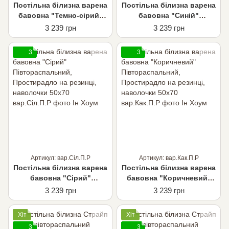
Постільна білизна варена
Постільна білизна варена
бавовна "Темно-сірий"
бавовна "Синій"
Півтораспальний,
Півтораспальний,
3 239 грн
3 239 грн
Простирадло на резинці,
Простирадло на резинці,
наволочки 50х70
наволочки 50х70
3
3
Артикул: вар.Сіл.П.Р
Артикул: вар.Как.П.Р
Постільна білизна варена
Постільна білизна варена
бавовна "Сірий"
бавовна "Коричневий"
Півтораспальний,
Півтораспальний,
3 239 грн
3 239 грн
Простирадло на резинці,
Простирадло на резинці,
наволочки 50х70
наволочки 50х70
Хіт
Хіт
3
3