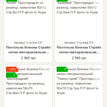
Артикул: Стр.Біл.П.Р
Артикул: Стр.Беж.П.Р
Постільна білизна Страйп
Постільна білизна Страйп
сатин півтораспальний
сатин півтораспальний
"Білий" Простирадло на
"Бежевий" Простирадло
2 989 грн
2 989 грн
резинці, наволочки 50х70
на резинці, наволочки
50х70
−10%
3
3