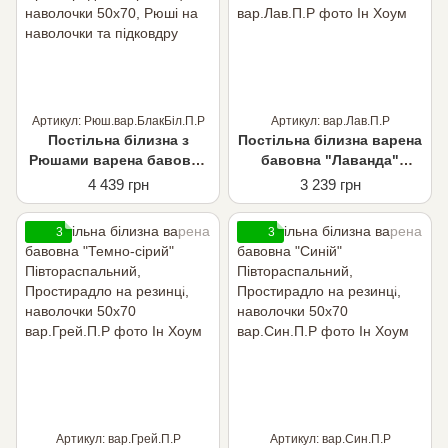
Артикул: Рюш.вар.БлакБіл.П.Р
Артикул: вар.Лав.П.Р
Постільна білизна з
Постільна білизна варена
Рюшами варена бавовна
бавовна "Лаванда"
"Поєднання блакитний та
Півтораспальний,
4 439 грн
3 239 грн
Білий" Півтораспальний,
Простирадло на резинці,
Простирадло на резинці,
наволочки 50х70
3
3
наволочки 50х70, Рюші на
наволочки та підковдру
Артикул: вар.Грей.П.Р
Артикул: вар.Син.П.Р