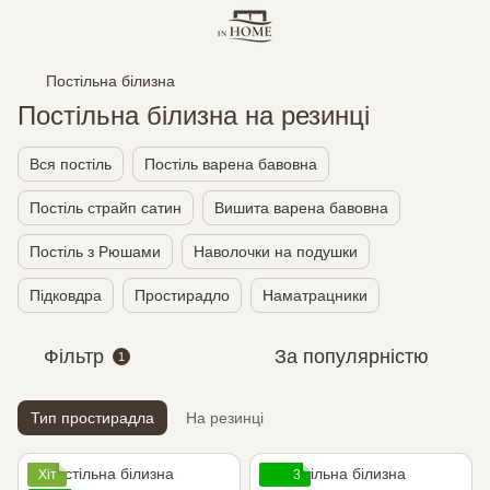
Постільна білизна
Постільна білизна на резинці
Вся постіль
Постіль варена бавовна
Постіль страйп сатин
Вишита варена бавовна
Постіль з Рюшами
Наволочки на подушки
Підковдра
Простирадло
Наматрацники
Фільтр
За популярністю
1
Тип простирадла
На резинці
Хіт
3