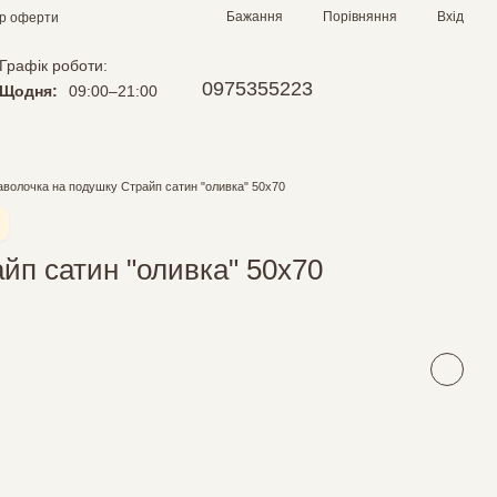
Порівняння
Бажання
Вхід
ір оферти
Графік роботи:
0975355223
Щодня:
09:00–21:00
волочка на подушку Страйп сатин "оливка" 50х70
йп сатин "оливка" 50х70