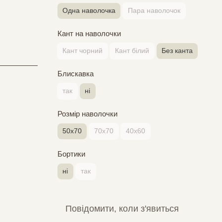
Одна наволочка
Пара наволочок
Кант на наволочки
Кант чорний
Кант білий
Без канта
Блискавка
так
ні
Розмір наволочки
50х70
70х70
40х60
Бортики
ні
так
Повідомити, коли з'явиться