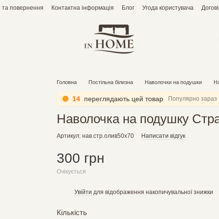
 та повернення
Контактна інформація
Блог
Угода користувача
Догов
Головна
Постільна білизна
Наволочки на подушки
На
14
переглядають цей товар
Популярно зараз
Наволочка на подушку Стра
Артикул: нав.стр.олив50х70
Написати відгук
300 грн
Очікується
Увійти
для відображення накопичувальної знижки
%
Кількість