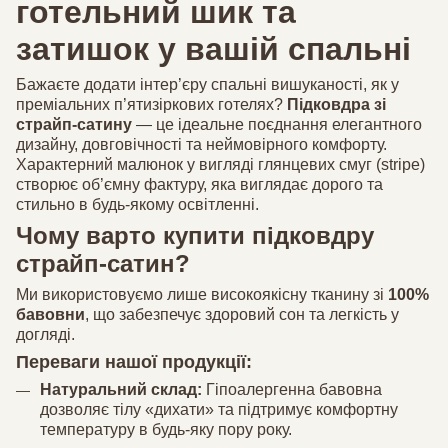
готельний шик та
затишок у вашій спальні
Бажаєте додати інтер’єру спальні вишуканості, як у
преміальних п’ятизіркових готелях?
Підковдра зі
страйп-сатину
— це ідеальне поєднання елегантного
дизайну, довговічності та неймовірного комфорту.
Характерний малюнок у вигляді глянцевих смуг (stripe)
створює об’ємну фактуру, яка виглядає дорого та
стильно в будь-якому освітленні.
Чому варто купити підковдру
страйп-сатин?
Ми використовуємо лише високоякісну тканину зі
100%
бавовни
, що забезпечує здоровий сон та легкість у
догляді.
Переваги нашої продукції:
Натуральний склад:
Гіпоалергенна бавовна
дозволяє тілу «дихати» та підтримує комфортну
температуру в будь-яку пору року.