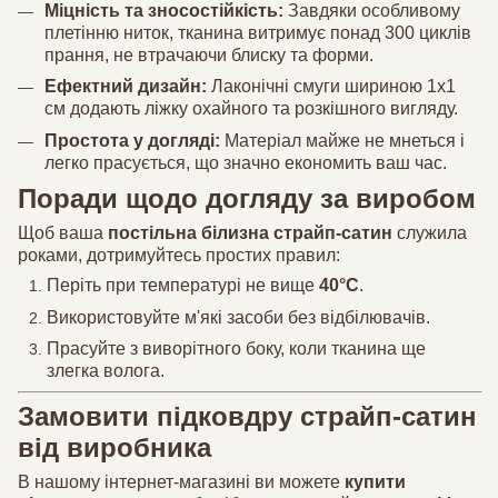
Міцність та зносостійкість:
Завдяки особливому
плетінню ниток, тканина витримує понад 300 циклів
прання, не втрачаючи блиску та форми.
Ефектний дизайн:
Лаконічні смуги шириною 1х1
см додають ліжку охайного та розкішного вигляду.
Простота у догляді:
Матеріал майже не мнеться і
легко прасується, що значно економить ваш час.
Поради щодо догляду за виробом
Щоб ваша
постільна білизна страйп-сатин
служила
роками, дотримуйтесь простих правил:
Періть при температурі не вище
40°C
.
Використовуйте м'які засоби без відбілювачів.
Прасуйте з виворітного боку, коли тканина ще
злегка волога.
Замовити підковдру страйп-сатин
від виробника
В нашому інтернет-магазині ви можете
купити